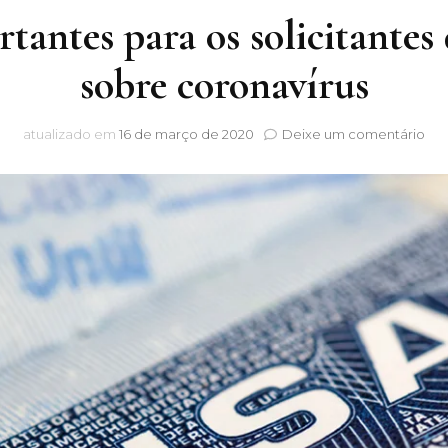
antes para os solicitantes
sobre coronavírus
em
atualizado em
16 de março de 2020
Deixe um comentário
Inf
Imp
par
os
soli
de
vist
ame
sob
cor