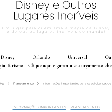
Disney e Outros
Lugares Incríveis
Um lugar para quem ama a magia da Disney
e de outros lugares Incríveis do mundo!
Disney
Orlando
Universal
Out
ia Turismo – Clique aqui e garanta seu orçamento che
ntes
Planejamento
Informações Importantes para os solicitantes de
INFORMAÇÕES IMPORTANTES
,
PLANEJAMENTO