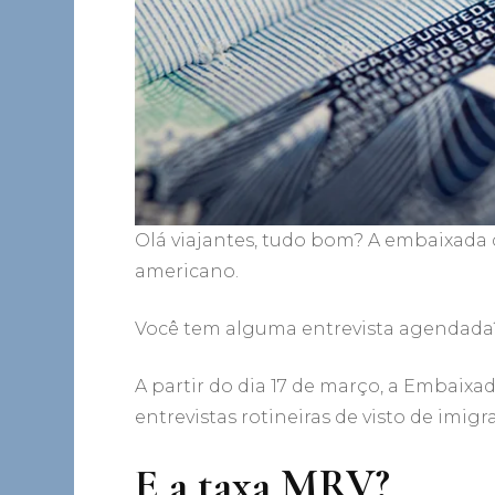
Olá viajantes, tudo bom? A embaixada 
americano.
Você tem alguma entrevista agendada? 
A partir do dia 17 de março, a Embaixa
entrevistas rotineiras de visto de imig
E a taxa MRV?