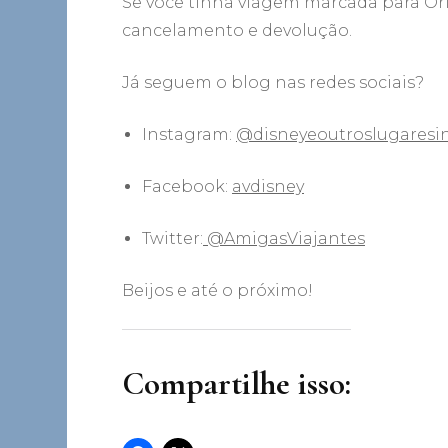
Se você tinha viagem marcada para Or
cancelamento e devolução.
Já seguem o blog nas redes sociais?
Instagram:
@disneyeoutroslugaresin
Facebook:
avdisney
Twitter:
@AmigasViajantes
Beijos e até o próximo!
Compartilhe isso: