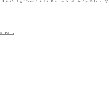
lando e ingressos comprados para os parques Disney,
criveis