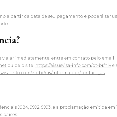
ano a partir da data de seu pagamento e poderá ser u
odo.
ncia?
 viajar imediatamente, entre em contato pelo email
net
ou pelo site
https://ais.usvisa-info.com/pt-br/niv
e 
.usvisa-info.com/en-br/niv/information/contact_us
.
nciais 9984, 9992, 9993, e a proclamação emitida em 
 países.