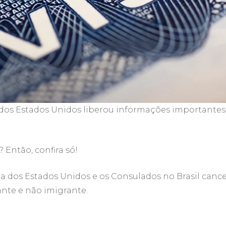
dos Estados Unidos liberou informações importantes p
Então, confira só!
da dos Estados Unidos e os Consulados no Brasil cance
rante e não imigrante.