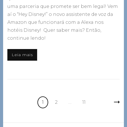
uma parceria que promete ser bem legal! Vem
aí o “Hey Disney!” o novo assistente de voz da
Amazon que funcionará com a Alexa nos
hotéis Disney! Quer saber mais? Então,
continue lendo!
Leia mais
Navegação
Página
Página
Página
1
2
…
11
por
posts