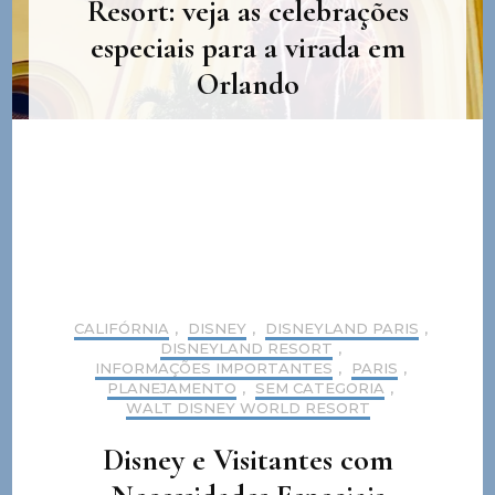
Resort: veja as celebrações
especiais para a virada em
Orlando
CALIFÓRNIA
,
DISNEY
,
DISNEYLAND PARIS
,
DISNEYLAND RESORT
,
INFORMAÇÕES IMPORTANTES
,
PARIS
,
PLANEJAMENTO
,
SEM CATEGORIA
,
WALT DISNEY WORLD RESORT
Disney e Visitantes com