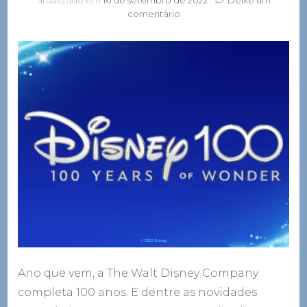
em
comentário
Todos
os
detalhes
sobre
a
celebração
dos
100
anos
da
Disney
Ano que vem, a The Walt Disney Company
completa 100 anos. E dentre as novidades