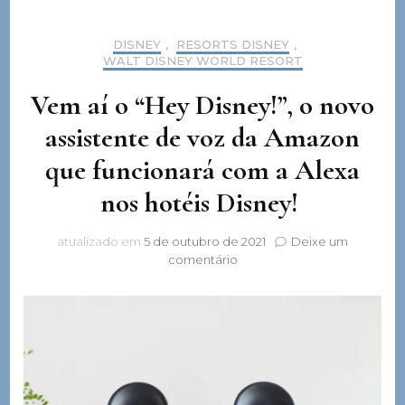
DISNEY
,
RESORTS DISNEY
,
WALT DISNEY WORLD RESORT
Vem aí o “Hey Disney!”, o novo
assistente de voz da Amazon
que funcionará com a Alexa
nos hotéis Disney!
atualizado em
5 de outubro de 2021
Deixe um
em
comentário
Vem
aí
o
“Hey
Disney!”,
o
novo
assistente