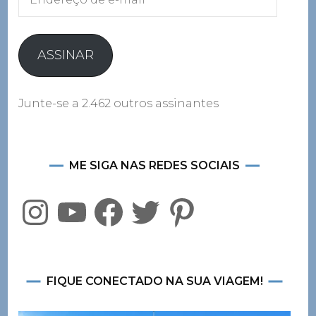
de
e-
mail
ASSINAR
Junte-se a 2.462 outros assinantes
ME SIGA NAS REDES SOCIAIS
Instagram
YouTube
Facebook
Twitter
Pinterest
FIQUE CONECTADO NA SUA VIAGEM!