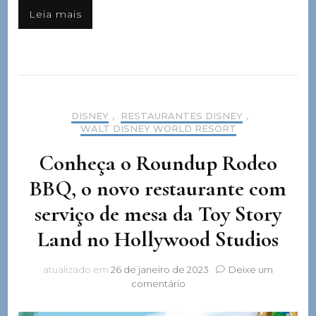
Leia mais
DISNEY
,
RESTAURANTES DISNEY
,
WALT DISNEY WORLD RESORT
Conheça o Roundup Rodeo
BBQ, o novo restaurante com
serviço de mesa da Toy Story
Land no Hollywood Studios
atualizado em
26 de janeiro de 2023
Deixe um
em
comentário
Conheça
o