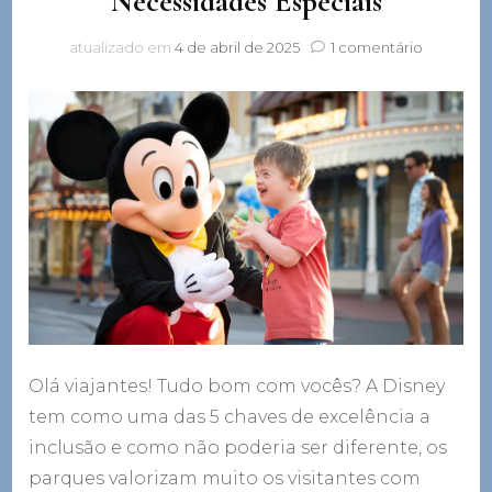
Necessidades Especiais
em
atualizado em
4 de abril de 2025
1 comentário
Disney
e
Visitantes
com
Necessid
Especiais
Olá viajantes! Tudo bom com vocês? A Disney
tem como uma das 5 chaves de excelência a
inclusão e como não poderia ser diferente, os
parques valorizam muito os visitantes com