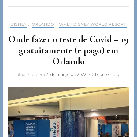
DISNEY
,
ORLANDO
,
WALT DISNEY WORLD RESORT
Onde fazer o teste de Covid – 19
gratuitamente (e pago) em
Orlando
em
atualizado em
21 de março de 2022
1 comentário
Onde
fazer
o
teste
de
Covid
–
19
gratuit
(e