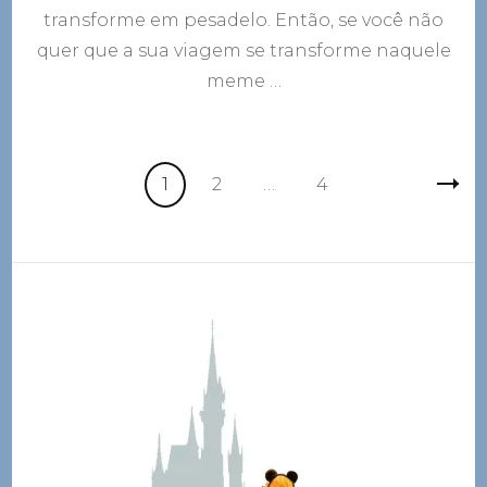
transforme em pesadelo. Então, se você não
quer que a sua viagem se transforme naquele
meme …
Navegação
Página
Página
Página
1
2
…
4
por
posts