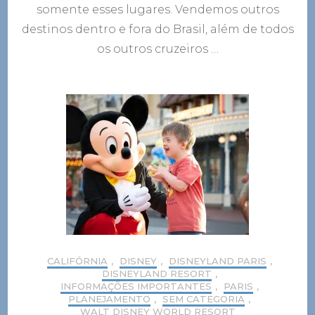
somente esses lugares. Vendemos outros
destinos dentro e fora do Brasil, além de todos
os outros cruzeiros …
CALIFÓRNIA
,
DISNEY
,
DISNEYLAND PARIS
,
DISNEYLAND RESORT
,
INFORMAÇÕES IMPORTANTES
,
PARIS
,
PLANEJAMENTO
,
SEM CATEGORIA
,
WALT DISNEY WORLD RESORT