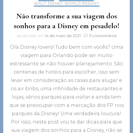
WALT DISNEY WORLD RESORT
Não transforme a sua viagem dos
sonhos para a Disney em pesadelo!
em
atualizado em
14 de maio de 2021
11 comentários
Não
Olá Disney lovers! Tudo bem com vocês? Uma
transfo
a
viagem para Orlando pode ser muito
sua
estressante se não houver planejamento. São
viagem
dos
centenas de hotéis para escolher, isso sem
sonhos
levar em consideração as casas para alugar e
para
os air bnbs, uma infinidade de restaurantes e
a
Disney
lojas, vários parques para visitar e ainda tem
em
que se preocupar com a marcação dos FP nos
pesadel
parques da Disney! Uma verdadeira loucura!
Por isso, neste post vou te dar dicas para que
sua viagem dos sonhos para a Disney, não se