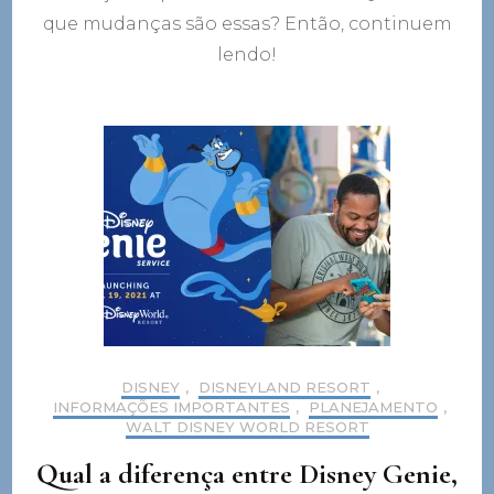
no
que mudanças são essas? Então, continuem
Geni
Conf
lendo!
DISNEY
,
DISNEYLAND RESORT
,
INFORMAÇÕES IMPORTANTES
,
PLANEJAMENTO
,
WALT DISNEY WORLD RESORT
Qual a diferença entre Disney Genie,