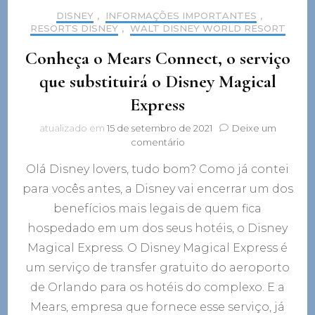
DISNEY
,
INFORMAÇÕES IMPORTANTES
,
RESORTS DISNEY
,
WALT DISNEY WORLD RESORT
Conheça o Mears Connect, o serviço
que substituirá o Disney Magical
Express
atualizado em
15 de setembro de 2021
Deixe um
em
comentário
Conheça
Olá Disney lovers, tudo bom? Como já contei
o
Mears
para vocês antes, a Disney vai encerrar um dos
Connect,
benefícios mais legais de quem fica
o
serviço
hospedado em um dos seus hotéis, o Disney
que
Magical Express. O Disney Magical Express é
substituirá
um serviço de transfer gratuito do aeroporto
o
Disney
de Orlando para os hotéis do complexo. E a
Magical
Mears, empresa que fornece esse serviço, já
Express