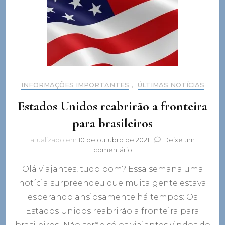
INFORMAÇÕES IMPORTANTES
,
ÚLTIMAS NOTÍCIAS
Estados Unidos reabrirão a fronteira
para brasileiros
atualizado em
10 de outubro de 2021
Deixe um
em
comentário
Estados
Olá viajantes, tudo bom? Essa semana uma
Unidos
reabrirão
notícia surpreendeu que muita gente estava
a
esperando ansiosamente há tempos: Os
fronteira
para
Estados Unidos reabrirão a fronteira para
brasileiros