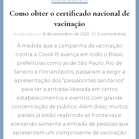
Como obter o certificado nacional de
vacinação
em
atualizado em
8 de setembro de 2021
2 comentários
Como
À medida que a campanha de vacinação
obter
o
contra a Covid-19 avança em todo o Brasil,
certif
prefeituras como as de São Paulo, Rio de
nacion
de
Janeiro e Florianópolis, passaram a exigir a
vacin
apresentação dos “passaportes sanitários”
para ter a entrada liberada em certos
estabelecimentos e eventos com grande
concentração de público. Além disso, muitos
países já estão reabrindo as fronteiras e
aceitando somente a entrada de pessoas que
apresentem um comprovante de vacinação