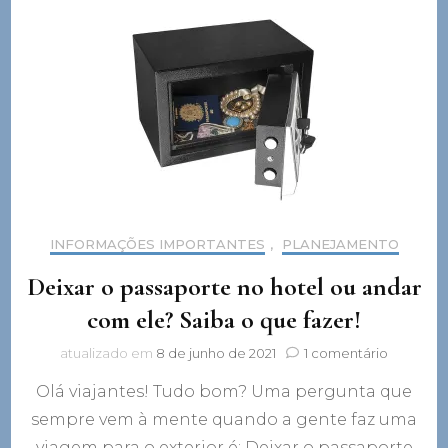
INFORMAÇÕES IMPORTANTES
,
PLANEJAMENTO
Deixar o passaporte no hotel ou andar
com ele? Saiba o que fazer!
em
atualizado em
8 de junho de 2021
1 comentário
Deixar
Olá viajantes! Tudo bom? Uma pergunta que
o
passapor
sempre vem à mente quando a gente faz uma
no
viagem para o exterior é: Deixar o passaporte