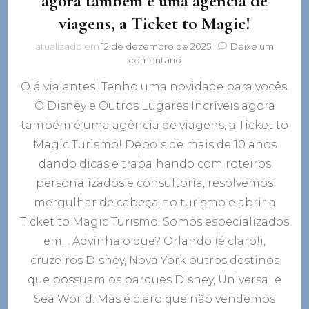
agora também é uma agência de
viagens, a Ticket to Magic!
atualizado em
12 de dezembro de 2025
Deixe um
em
comentário
O
Olá viajantes! Tenho uma novidade para vocês.
Disney
e
O Disney e Outros Lugares Incríveis agora
Outros
também é uma agência de viagens, a Ticket to
Lugares
Incríveis
Magic Turismo! Depois de mais de 10 anos
agora
dando dicas e trabalhando com roteiros
também
personalizados e consultoria, resolvemos
é
uma
mergulhar de cabeça no turismo e abrir a
agência
Ticket to Magic Turismo. Somos especializados
de
viagens,
em… Advinha o que? Orlando (é claro!),
a
cruzeiros Disney, Nova York outros destinos
Ticket
que possuam os parques Disney, Universal e
to
Magic!
Sea World. Mas é claro que não vendemos