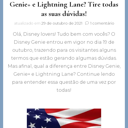
Genie+ e Lightning Lane? Tire todas
as suas dúvidas!
em
atualizado em
29 de outubro de 2021
1 comentário
Qual
Olá, Disney lovers! Tudo bem com vocês? O
a
diferen
Disney Genie entrou em vigor no dia 19 de
entre
outubro, trazendo para os visitantes alguns
Disney
Genie,
termos que estão gerando algumas dúvidas.
Genie+
Mas afinal, qual a diferença entre Disney Genie,
e
Genie+ e Lightning Lane? Continue lendo
Lightni
Lane?
para entender essa questão de uma vez por
Tire
todas!
todas
as
suas
dúvidas