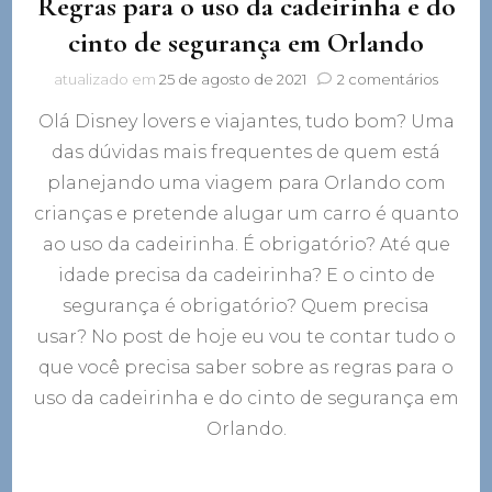
Regras para o uso da cadeirinha e do
cinto de segurança em Orlando
em
atualizado em
25 de agosto de 2021
2 comentários
Regras
Olá Disney lovers e viajantes, tudo bom? Uma
para
o
das dúvidas mais frequentes de quem está
uso
planejando uma viagem para Orlando com
da
cadeiri
crianças e pretende alugar um carro é quanto
e
ao uso da cadeirinha. É obrigatório? Até que
do
idade precisa da cadeirinha? E o cinto de
cinto
de
segurança é obrigatório? Quem precisa
segura
usar? No post de hoje eu vou te contar tudo o
em
Orland
que você precisa saber sobre as regras para o
uso da cadeirinha e do cinto de segurança em
Orlando.