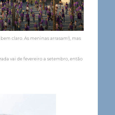
e bem claro. As meninas arrasam!), mas
ada vai de fevereiro a setembro, então