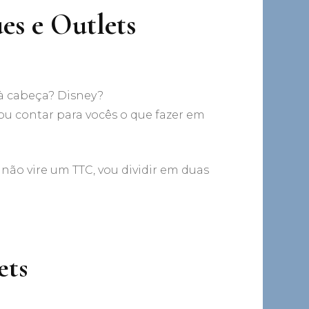
es e Outlets
 à cabeça? Disney?
ou contar para vocês o que fazer em
o
s
 não vire um TTC, vou dividir em duas
s
ets