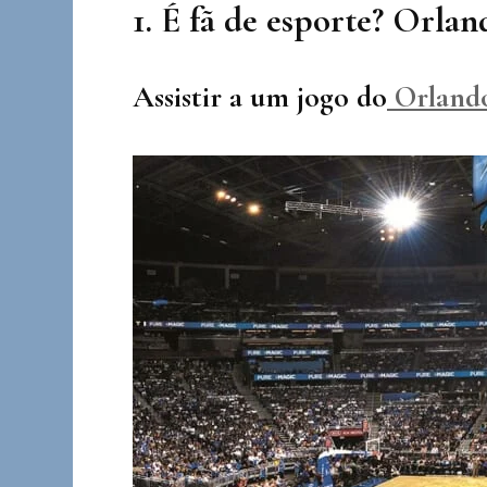
1.
É fã de esporte? Orlan
Assistir a um jogo do
Orland