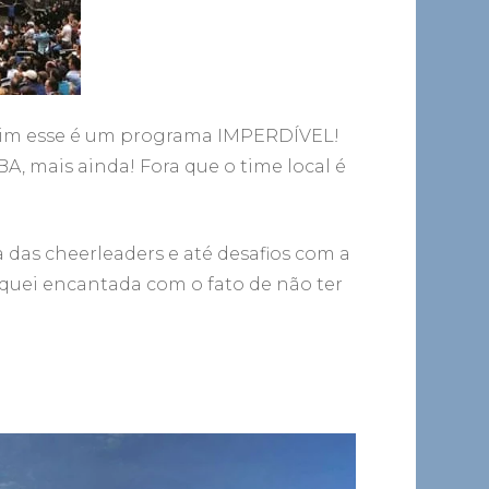
ssim esse é um programa IMPERDÍVEL!
A, mais ainda! Fora que o time local é
a das cheerleaders e até desafios com a
 fiquei encantada com o fato de não ter