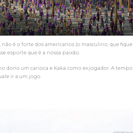
 não é o forte dos americanos (o masculino, que fiqu
sse esporte que é a nossa paixão.
omo dono um carioca e Kaka como ex jogador. A tempor
vale ir a um jogo.