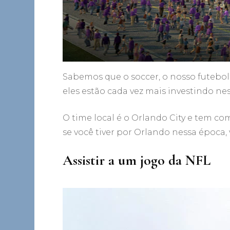
Sabemos que o soccer, o nosso futebol,
eles estão cada vez mais investindo ne
O time local é o Orlando City e tem c
se você tiver por Orlando nessa época, 
Assistir a um jogo da NFL