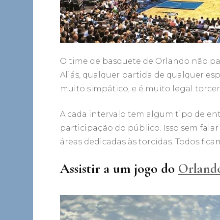
O time de basquete de Orlando não p
Aliás, qualquer partida de qualquer es
muito simpático, e é muito legal torcer
A cada intervalo tem algum tipo de ent
participação do público. Isso sem falar
áreas dedicadas às torcidas. Todos fic
Assistir a um jogo do
Orland