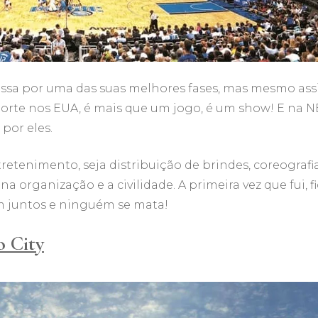
assa por uma das suas melhores fases, mas mesmo a
porte nos EUA, é mais que um jogo, é um show! E na NB
 por eles.
retenimento, seja distribuição de brindes, coreografi
 na organização e a civilidade. A primeira vez que fui,
am juntos e ninguém se mata!
o City