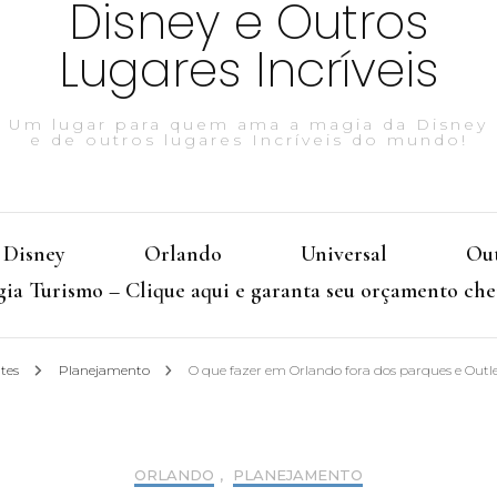
Disney e Outros
Lugares Incríveis
Um lugar para quem ama a magia da Disney
e de outros lugares Incríveis do mundo!
Disney
Orlando
Universal
Out
ia Turismo – Clique aqui e garanta seu orçamento che
ntes
Planejamento
O que fazer em Orlando fora dos parques e Outl
ORLANDO
,
PLANEJAMENTO