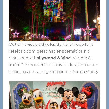
Outra novidade divulgada no parque foi a
refeição com personagens temática no
restaurante
Hollywood & Vine
. Minnie é a
anfitriã e receberá os convidados juntos com
os outros personagens como o Santa Goofy.