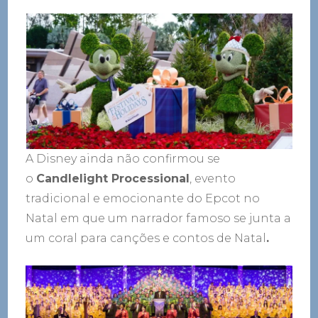
A Disney ainda não confirmou se
o
Candlelight Processional
, evento
tradicional e emocionante do Epcot no
Natal em que um narrador famoso se junta a
um coral para canções e contos de Natal
.