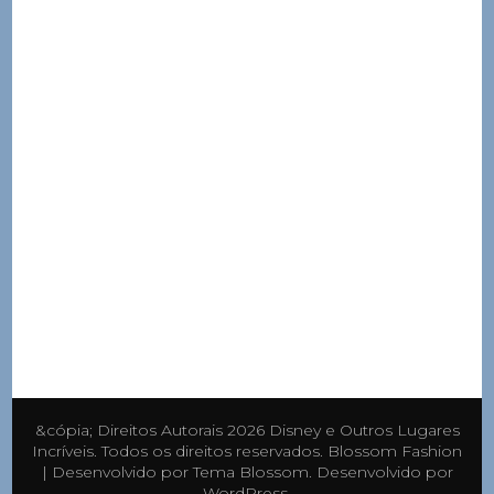
&cópia; Direitos Autorais 2026
Disney e Outros Lugares
Incríveis
. Todos os direitos reservados.
Blossom Fashion
| Desenvolvido por
Tema Blossom
. Desenvolvido por
WordPress
.