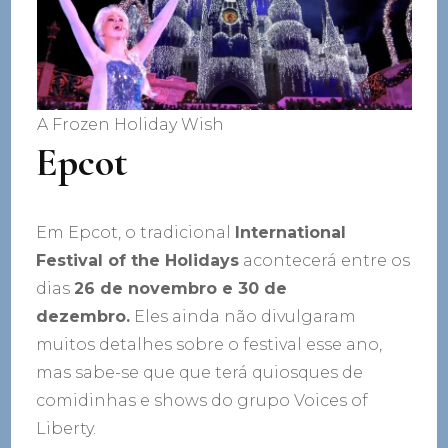
A Frozen Holiday Wish
Epcot
Em Epcot, o tradicional
International
Festival of the Holidays
acontecerá entre os
dias
26 de novembro e 30 de
dezembro.
Eles ainda não divulgaram
muitos detalhes sobre o festival esse ano,
mas sabe-se que que terá quiosques de
comidinhas e shows do grupo Voices of
Liberty.