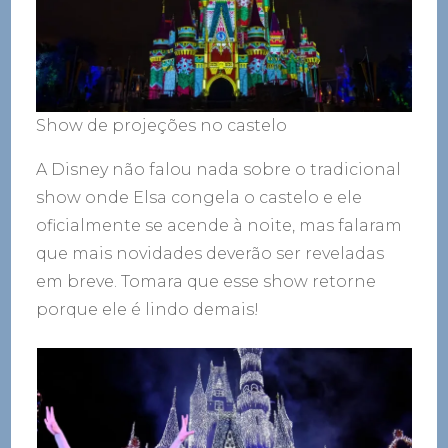
Show de projeções no castelo
A Disney não falou nada sobre o tradicional
show onde Elsa congela o castelo e ele
oficialmente se acende à noite, mas falaram
que mais novidades deverão ser reveladas
em breve. Tomara que esse show retorne
porque ele é lindo demais!