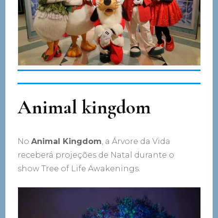
Animal kingdom
No
Animal Kingdom
, a Árvore da Vida
receberá projeções de Natal durante o
show Tree of Life Awakenings.