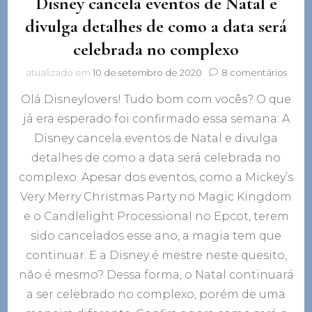
Disney cancela eventos de Natal e
divulga detalhes de como a data será
celebrada no complexo
em
atualizado em
10 de setembro de 2020
8 comentários
Disne
Olá Disneylovers! Tudo bom com vocês? O que
cance
event
já era esperado foi confirmado essa semana: A
de
Disney cancela eventos de Natal e divulga
Natal
e
detalhes de como a data será celebrada no
divul
complexo. Apesar dos eventos, como a Mickey’s
detal
Very Merry Christmas Party no Magic Kingdom
de
com
e o Candlelight Processional no Epcot, terem
a
sido cancelados esse ano, a magia tem que
data
será
continuar. E a Disney é mestre neste quesito,
cele
não é mesmo? Dessa forma, o Natal continuará
no
a ser celebrado no complexo, porém de uma
comp