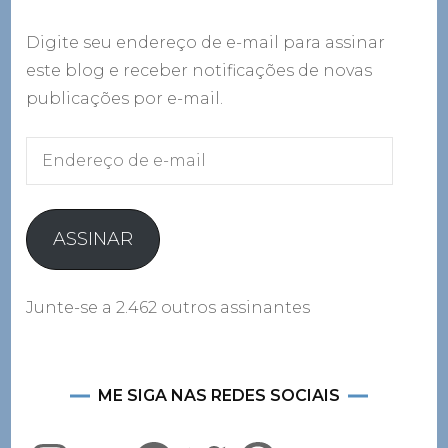
Digite seu endereço de e-mail para assinar
este blog e receber notificações de novas
publicações por e-mail.
Endereço
de
e-
mail
ASSINAR
Junte-se a 2.462 outros assinantes
ME SIGA NAS REDES SOCIAIS
Instagram
YouTube
Facebook
Twitter
Pinterest