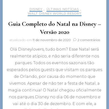
DISNEY
,
ÚLTIMAS NOTÍCIAS
,
WALT DISNEY WORLD RESORT
Guia Completo do Natal na Disney –
Versão 2020
em
atualizado em
11 de novembro de 2020
2 comentários
Guia
Olá Disneylovers, tudo bom? Esse Natal será
Comp
do
realmente atípico, e não seria diferente nos
Natal
parques. Todos os eventos sazonais tão
na
Disne
esperados pelos guests que visitam os parques
–
de Orlando, por causa do momento que
Versã
vivemos. Apesar de não ter a festa de Natal, a
2020
magia continua! O Natal chegou oficialmente
nos parques Disney no dia 06 de novembro e
vai até o dia 30 de dezembro. E com ele, a