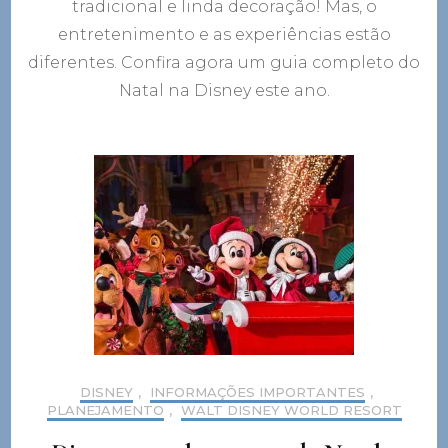
tradicional e linda decoração! Mas, o
entretenimento e as experiências estão
diferentes. Confira agora um guia completo do
Natal na Disney este ano.
DISNEY
,
INFORMAÇÕES IMPORTANTES
,
PLANEJAMENTO
,
WALT DISNEY WORLD RESORT