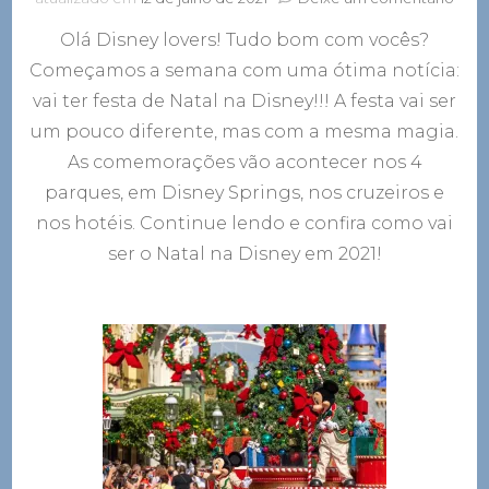
Com
Olá Disney lovers! Tudo bom com vocês?
vai
ser
Começamos a semana com uma ótima notícia:
o
vai ter festa de Natal na Disney!!! A festa vai ser
Nata
na
um pouco diferente, mas com a mesma magia.
Disn
As comemorações vão acontecer nos 4
em
parques, em Disney Springs, nos cruzeiros e
2021
nos hotéis. Continue lendo e confira como vai
ser o Natal na Disney em 2021!