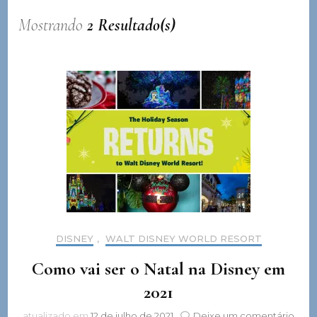
Mostrando
2 Resultado(s)
DISNEY
,
WALT DISNEY WORLD RESORT
Como vai ser o Natal na Disney em
2021
em
atualizado em
12 de julho de 2021
Deixe um comentário