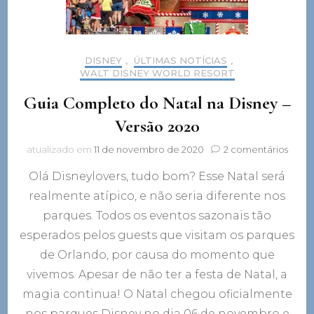
DISNEY
,
ÚLTIMAS NOTÍCIAS
,
WALT DISNEY WORLD RESORT
Guia Completo do Natal na Disney –
Versão 2020
em
atualizado em
11 de novembro de 2020
2 comentários
Guia
Olá Disneylovers, tudo bom? Esse Natal será
Comp
do
realmente atípico, e não seria diferente nos
Natal
parques. Todos os eventos sazonais tão
na
Disne
esperados pelos guests que visitam os parques
–
de Orlando, por causa do momento que
Versã
vivemos. Apesar de não ter a festa de Natal, a
2020
magia continua! O Natal chegou oficialmente
nos parques Disney no dia 06 de novembro e