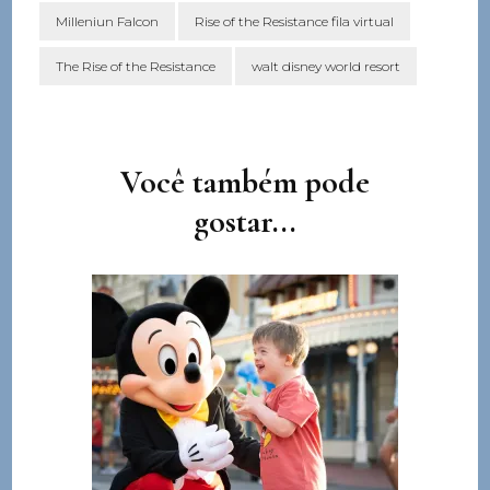
Milleniun Falcon
Rise of the Resistance fila virtual
The Rise of the Resistance
walt disney world resort
Navegação
de
post
Você também pode
gostar...