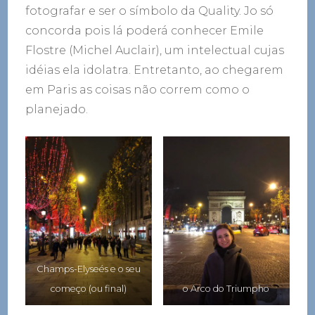
fotografar e ser o símbolo da Quality. Jo só
concorda pois lá poderá conhecer Emile
Flostre (Michel Auclair), um intelectual cujas
idéias ela idolatra. Entretanto, ao chegarem
em Paris as coisas não correm como o
planejado.
Champs-Elyseés e o seu
começo (ou final)
o Arco do Triumpho