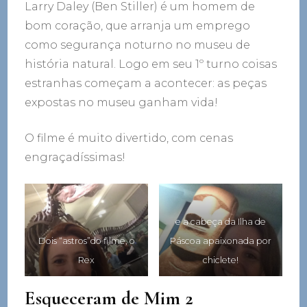
Larry Daley (Ben Stiller) é um homem de
bom coração, que arranja um emprego
como segurança noturno no museu de
história natural. Logo em seu 1º turno coisas
estranhas começam a acontecer: as peças
expostas no museu ganham vida!
O filme é muito divertido, com cenas
engraçadíssimas!
e a cabeça da Ilha de
Dois “astros”do filme, o
Páscoa apaixonada por
Rex
chiclete!
Esqueceram de Mim 2