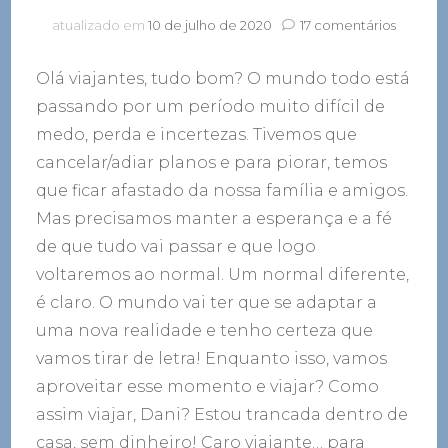
em
atualizado em
10 de julho de 2020
17 comentários
32
filmes
Olá viajantes, tudo bom? O mundo todo está
e
séries
passando por um período muito difícil de
para
medo, perda e incertezas. Tivemos que
se
cancelar/adiar planos e para piorar, temos
inspirar
e
que ficar afastado da nossa família e amigos.
viajar
Mas precisamos manter a esperança e a fé
pelo
mundo
de que tudo vai passar e que logo
sem
voltaremos ao normal. Um normal diferente,
sair
é claro. O mundo vai ter que se adaptar a
de
casa
uma nova realidade e tenho certeza que
vamos tirar de letra! Enquanto isso, vamos
aproveitar esse momento e viajar? Como
assim viajar, Dani? Estou trancada dentro de
casa, sem dinheiro! Caro viajante… para