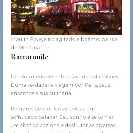
Moulin Rouge no agitado e boêmio bairro
de Montmartre
Rattatouile
Um dos meus desenhos favoritos da Disney!
É uma verdadeira viagem por Paris, seus
encantos e sua culinária!
Remy reside em Paris e possui um
sofisticado paladar. Seu sonho é se tornar
um chef de cozinha e desfrutar as diversas