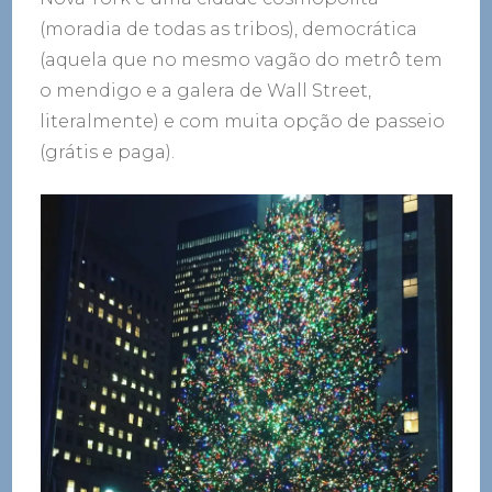
(moradia de todas as tribos), democrática
(aquela que no mesmo vagão do metrô tem
o mendigo e a galera de Wall Street,
literalmente) e com muita opção de passeio
(grátis e paga).