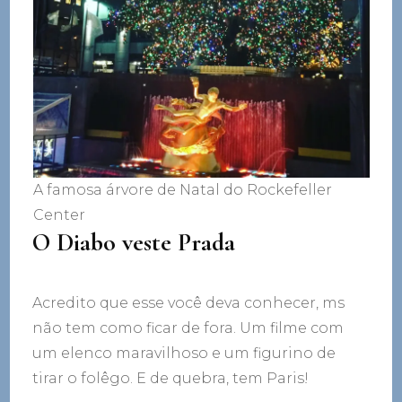
A famosa árvore de Natal do Rockefeller
Center
O Diabo veste Prada
Acredito que esse você deva conhecer, ms
não tem como ficar de fora. Um filme com
um elenco maravilhoso e um figurino de
tirar o folêgo. E de quebra, tem Paris!