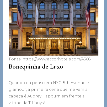
Fonte: https://www.accorhotels.com/A568
Bonequinha de Luxo
Quando eu penso em NYC, 5th Avenue e
glamour, a primeira cena que me vem à
cabeça é Audrey Hapburn em frente a
vitrine da Tiffanys!