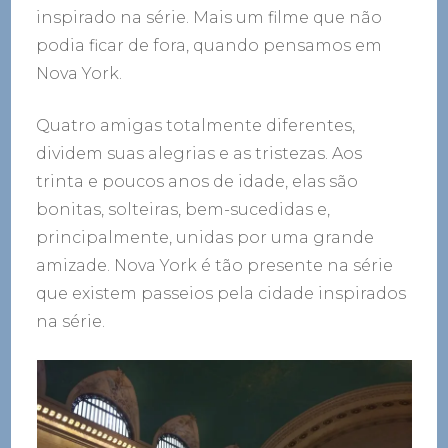
inspirado na série. Mais um filme que não
podia ficar de fora, quando pensamos em
Nova York.
Quatro amigas totalmente diferentes,
dividem suas alegrias e as tristezas. Aos
trinta e poucos anos de idade, elas são
bonitas, solteiras, bem-sucedidas e,
principalmente, unidas por uma grande
amizade. Nova York é tão presente na série
que existem passeios pela cidade inspirados
na série.