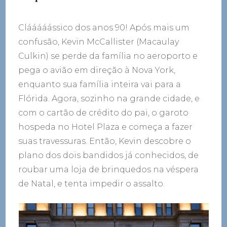
Clááááássico dos anos 90! Após mais um
confusão, Kevin McCallister (Macaulay
Culkin) se perde da família no aeroporto e
pega o avião em direção à Nova York,
enquanto sua família inteira vai para a
Flórida. Agora, sozinho na grande cidade, e
com o cartão de crédito do pai, o garoto
hospeda no Hotel Plaza e começa a fazer
suas travessuras. Então, Kevin descobre o
plano dos dois bandidos já conhecidos, de
roubar uma loja de brinquedos na véspera
de Natal, e tenta impedir o assalto.