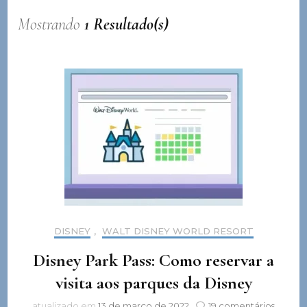
Mostrando
1 Resultado(s)
DISNEY
,
WALT DISNEY WORLD RESORT
Disney Park Pass: Como reservar a
visita aos parques da Disney
em
atualizado em
13 de março de 2022
19 comentários