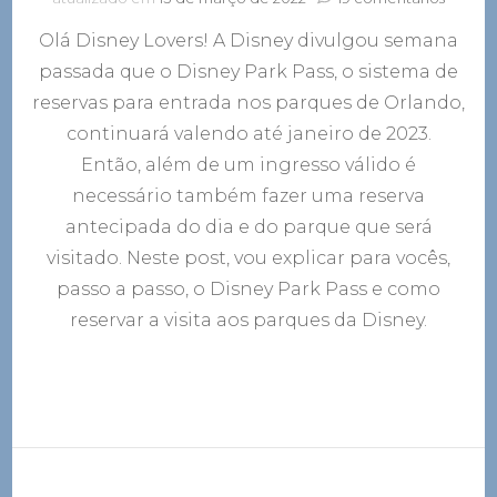
Disney
Olá Disney Lovers! A Disney divulgou semana
Park
Pass:
passada que o Disney Park Pass, o sistema de
Como
reservas para entrada nos parques de Orlando,
reserva
a
continuará valendo até janeiro de 2023.
visita
Então, além de um ingresso válido é
aos
necessário também fazer uma reserva
parque
da
antecipada do dia e do parque que será
Disney
visitado. Neste post, vou explicar para vocês,
passo a passo, o Disney Park Pass e como
reservar a visita aos parques da Disney.