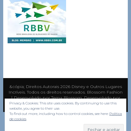
&cópia; Direitos Autorais 2026
Disney e Outros Lugares
Incríveis
. Todos os direitos reservados.
Blossom Fashion
| Desenvolvido por
Tema Blossom
. Desenvolvido por
WordPress
.
Privacy & Cookies: This site uses cookies. By continuing to use this
website, you agree to their use.
To find out more, including how to control cookies, see here:
Política
de cookies