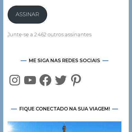
e-
mail
ASSINAR
Junte-se a 2.462 outros assinantes
ME SIGA NAS REDES SOCIAIS
Instagram
YouTube
Facebook
Twitter
Pinterest
FIQUE CONECTADO NA SUA VIAGEM!