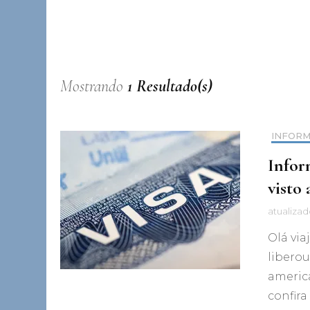
Mostrando
1 Resultado(s)
INFOR
Infor
visto
atualiza
Olá vi
liberou
americ
confira