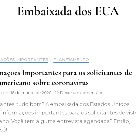
Embaixada dos EUA
MAÇÕES IMPORTANTES
,
PLANEJAMENTO
mações Importantes para os solicitantes de
 americano sobre coronavírus
em
do em
16 de março de 2020
Deixe um comentário
Informações
ajantes, tudo bom? A embaixada dos Estados Unidos
Importantes
para
 informações importantes para os solicitantes de vist
os
ano. Você tem alguma entrevista agendada? Então,
solicitantes
de
 só!
visto