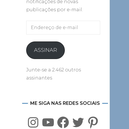
notificações de novas
publicações por e-mail.
Endereço
de
e-
mail
ASSINAR
Junte-se a 2.462 outros
assinantes
ME SIGA NAS REDES SOCIAIS
Instagram
YouTube
Facebook
Twitter
Pinterest