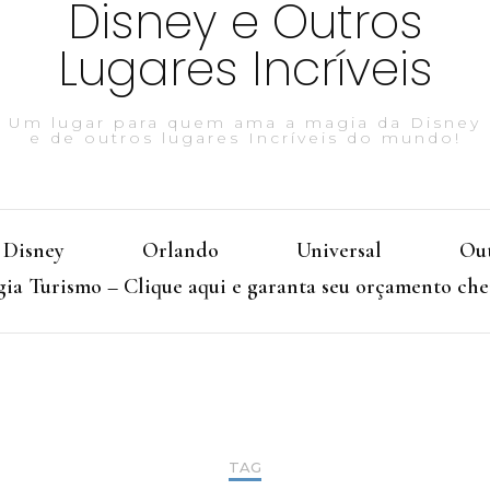
Disney e Outros
Lugares Incríveis
Um lugar para quem ama a magia da Disney
e de outros lugares Incríveis do mundo!
Disney
Orlando
Universal
Out
ia Turismo – Clique aqui e garanta seu orçamento che
TAG