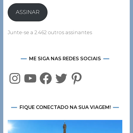
e-
mail
ASSINAR
Junte-se a 2.462 outros assinantes
ME SIGA NAS REDES SOCIAIS
Instagram
YouTube
Facebook
Twitter
Pinterest
FIQUE CONECTADO NA SUA VIAGEM!