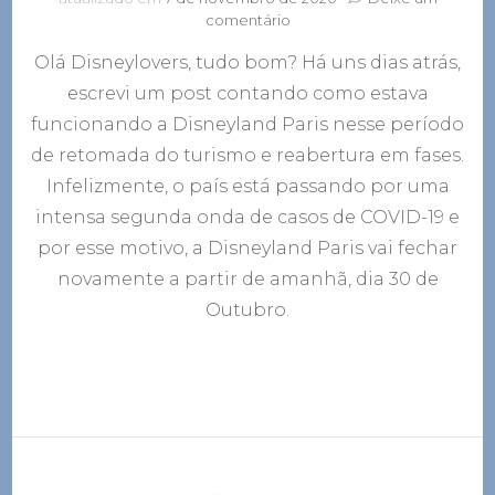
em
comentário
Disneyland
Olá Disneylovers, tudo bom? Há uns dias atrás,
Paris
vai
escrevi um post contando como estava
fechar
funcionando a Disneyland Paris nesse período
novamente
no
de retomada do turismo e reabertura em fases.
dia
Infelizmente, o país está passando por uma
30
intensa segunda onda de casos de COVID-19 e
de
Outubro
por esse motivo, a Disneyland Paris vai fechar
novamente a partir de amanhã, dia 30 de
Outubro.