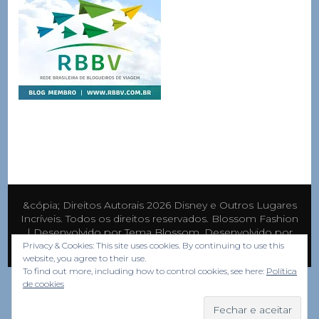
&cópia; Direitos Autorais 2026
Disney e Outros Lugares
Incríveis
. Todos os direitos reservados.
Blossom Fashion
| Desenvolvido por
Tema Blossom
. Desenvolvido por
WordPress
.
Privacy & Cookies: This site uses cookies. By continuing to use this
website, you agree to their use.
To find out more, including how to control cookies, see here:
Política
de cookies