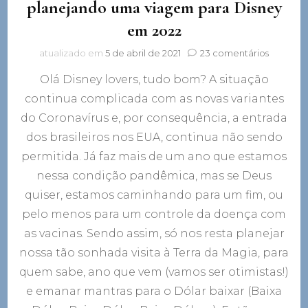
planejando uma viagem para Disney
em 2022
em
atualizado em
5 de abril de 2021
23 comentários
5
Olá Disney lovers, tudo bom? A situação
coisas
que
continua complicada com as novas variantes
você
do Coronavírus e, por consequência, a entrada
precisa
saber
dos brasileiros nos EUA, continua não sendo
se
permitida. Já faz mais de um ano que estamos
está
nessa condição pandêmica, mas se Deus
planeja
uma
quiser, estamos caminhando para um fim, ou
viagem
pelo menos para um controle da doença com
para
Disney
as vacinas. Sendo assim, só nos resta planejar
em
nossa tão sonhada visita à Terra da Magia, para
2022
quem sabe, ano que vem (vamos ser otimistas!)
e emanar mantras para o Dólar baixar (Baixa