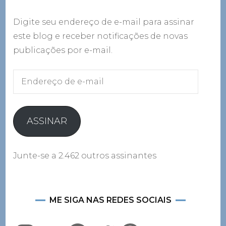
Digite seu endereço de e-mail para assinar
este blog e receber notificações de novas
publicações por e-mail.
Endereço
de
e-
mail
ASSINAR
Junte-se a 2.462 outros assinantes
ME SIGA NAS REDES SOCIAIS
Instagram
YouTube
Facebook
Twitter
Pinterest