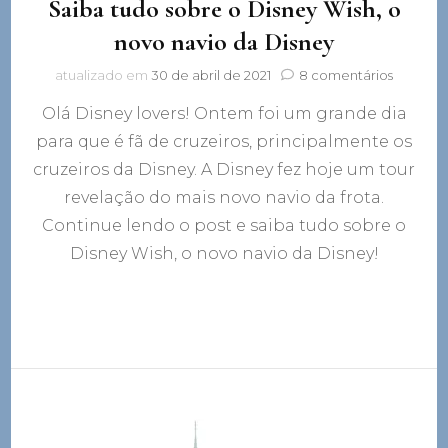
Saiba tudo sobre o Disney Wish, o
novo navio da Disney
em
atualizado em
30 de abril de 2021
8 comentários
Saiba
Olá Disney lovers! Ontem foi um grande dia
tudo
sobre
para que é fã de cruzeiros, principalmente os
o
cruzeiros da Disney. A Disney fez hoje um tour
Disney
Wish,
revelação do mais novo navio da frota.
o
Continue lendo o post e saiba tudo sobre o
novo
Disney Wish, o novo navio da Disney!
navio
da
Disney