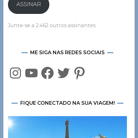
mail
ASSINAR
Junte-se a 2.462 outros assinantes
ME SIGA NAS REDES SOCIAIS
Instagram
YouTube
Facebook
Twitter
Pinterest
FIQUE CONECTADO NA SUA VIAGEM!