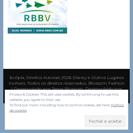
&cópia; Direitos Autorais 2026
Disney e Outros Lugares
Incríveis
. Todos os direitos reservados.
Blossom Fashion
| Desenvolvido por
Tema Blossom
. Desenvolvido por
WordPress
.
Privacy & Cookies: This site uses cookies. By continuing to use this
website, you agree to their use.
To find out more, including how to control cookies, see here:
Política
de cookies