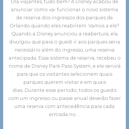
Olá viajantes, tudo bem? A Disney acabou de
divulga
novo
anunciar como vai funcionar o novo sistema
sistema
de reserva dos ingressos dos parques de
de
reserva
Orlando quando eles reabrirem. Vamos a ele?
dos
Quando a Disney anunciou a reabertura, ela
parques
divulgou que para o guest ir aos parques seria
de
Orlando
necessário além do ingresso, uma reserva
antecipada. Esse sistema de reserva, recebeu o
nome de Disney Park Pass System, e ele servirá
para que os visitantes selecionem quais
parques querem visitar e em quais
dias. Durante esse período, todos os guests
com um ingresso ou passe anual deverão fazer
uma reserva com antecedência para cada
entrada no …