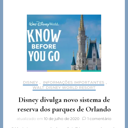
DISNEY
,
INFORMAÇÕES IMPORTANTES
,
WALT DISNEY WORLD RESORT
Disney divulga novo sistema de
reserva dos parques de Orlando
em
atualizado em
10 de julho de 2020
1 comentário
Disney