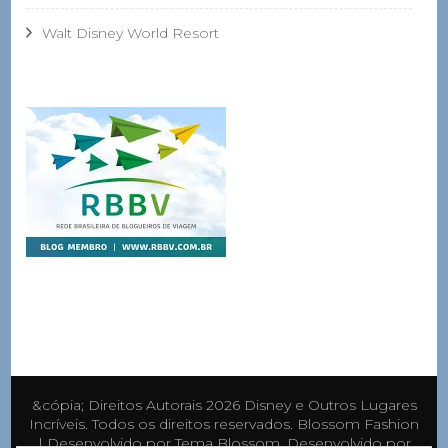
Walt Disney World Resort
&cópia; Direitos Autorais 2026
Disney e Outros Lugares
Incríveis
. Todos os direitos reservados.
Blossom Fashion
| Desenvolvido por
Tema Blossom
. Desenvolvido por