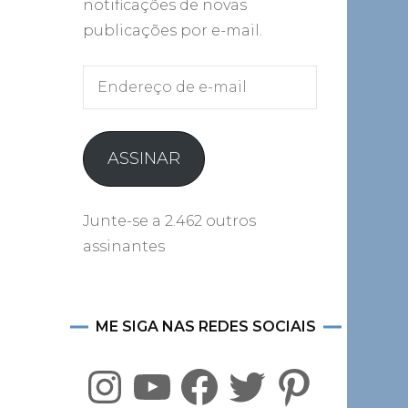
notificações de novas
publicações por e-mail.
Endereço
de
e-
mail
ASSINAR
Junte-se a 2.462 outros
assinantes
ME SIGA NAS REDES SOCIAIS
Instagram
YouTube
Facebook
Twitter
Pinterest