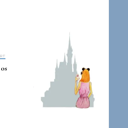
ORT
 os
l