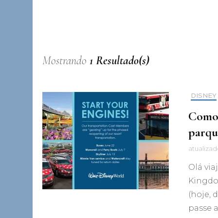
Mostrando
1 Resultado(s)
DISNEY
Como 
parqu
atualiza
Olá via
Kingdo
(hoje, 
passe a