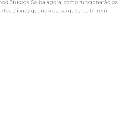
ood Studios. Saiba agora, como funcionarão os
parques
ortes Disney quando os parques reabrirem.
reabrirem