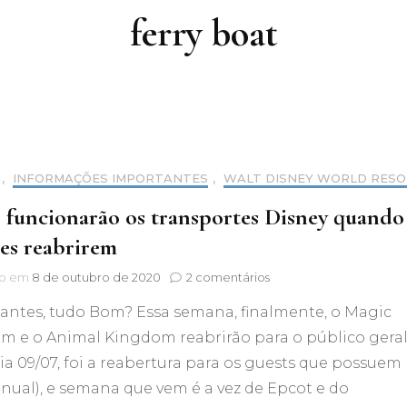
ferry boat
,
INFORMAÇÕES IMPORTANTES
,
WALT DISNEY WORLD RES
funcionarão os transportes Disney quando
es reabrirem
em
do em
8 de outubro de 2020
2 comentários
Como
jantes, tudo Bom? Essa semana, finalmente, o Magic
funcionarão
os
m e o Animal Kingdom reabrirão para o público gera
transportes
dia 09/07, foi a reabertura para os guests que possuem
Disney
quando
nual), e semana que vem é a vez de Epcot e do
os