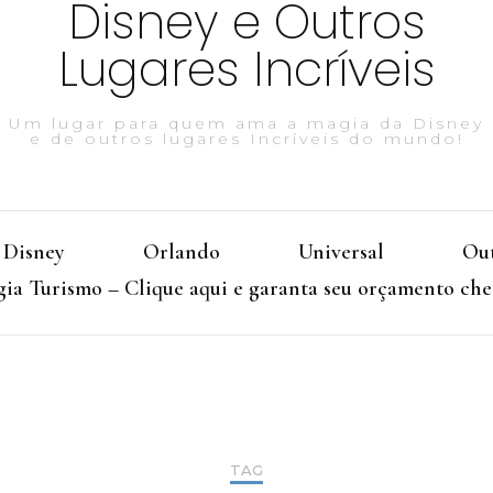
Disney e Outros
Lugares Incríveis
Um lugar para quem ama a magia da Disney
e de outros lugares Incríveis do mundo!
Disney
Orlando
Universal
Out
ia Turismo – Clique aqui e garanta seu orçamento che
TAG