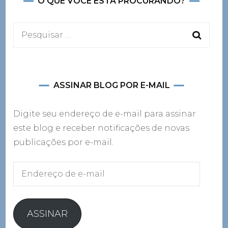
O QUE VOCÊ ESTÁ PROCURANDO?
Pesquisar
por:
ASSINAR BLOG POR E-MAIL
Digite seu endereço de e-mail para assinar
este blog e receber notificações de novas
publicações por e-mail.
Endereço
de
e-
mail
ASSINAR