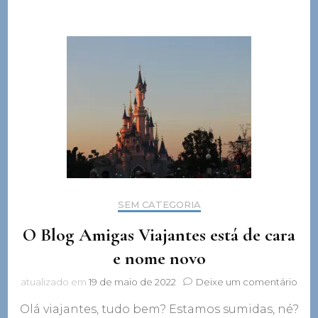
SEM CATEGORIA
O Blog Amigas Viajantes está de cara
e nome novo
em
atualizado em
19 de maio de 2022
Deixe um comentário
O
Olá viajantes, tudo bem? Estamos sumidas, né?
Blo