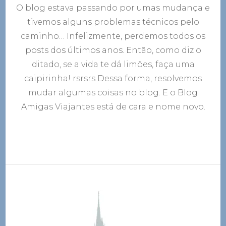
Ami
O blog estava passando por umas mudança e
Viaj
tivemos alguns problemas técnicos pelo
está
de
caminho… Infelizmente, perdemos todos os
cara
posts dos últimos anos. Então, como diz o
e
ditado, se a vida te dá limões, faça uma
nom
nov
caipirinha! rsrsrs Dessa forma, resolvemos
mudar algumas coisas no blog. E o Blog
Amigas Viajantes está de cara e nome novo.