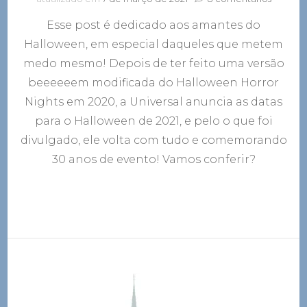
Universa
Esse post é dedicado aos amantes do
anuncia
as
Halloween, em especial daqueles que metem
datas
medo mesmo! Depois de ter feito uma versão
para
o
beeeeeem modificada do Halloween Horror
Hallow
Nights em 2020, a Universal anuncia as datas
de
para o Halloween de 2021, e pelo o que foi
2021
divulgado, ele volta com tudo e comemorando
30 anos de evento! Vamos conferir?