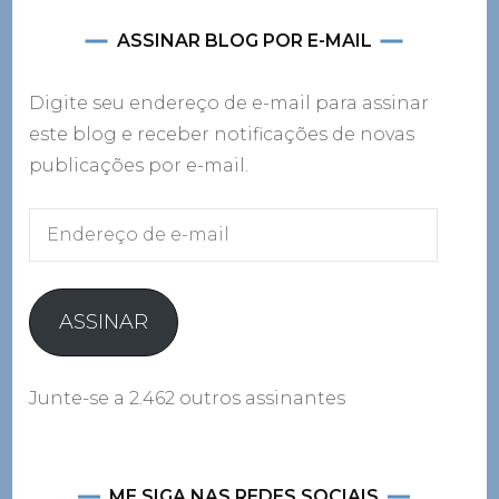
ASSINAR BLOG POR E-MAIL
Digite seu endereço de e-mail para assinar
este blog e receber notificações de novas
publicações por e-mail.
Endereço
de
e-
mail
ASSINAR
Junte-se a 2.462 outros assinantes
ME SIGA NAS REDES SOCIAIS