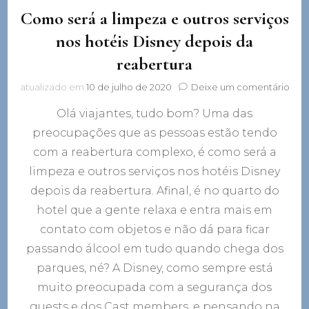
Como será a limpeza e outros serviços
nos hotéis Disney depois da
reabertura
em
atualizado em
10 de julho de 2020
Deixe um comentário
Co
Olá viajantes, tudo bom? Uma das
será
a
preocupações que as pessoas estão tendo
lim
com a reabertura complexo, é como será a
e
outr
limpeza e outros serviços nos hotéis Disney
serv
depois da reabertura. Afinal, é no quarto do
nos
hotel que a gente relaxa e entra mais em
hoté
Disn
contato com objetos e não dá para ficar
depo
passando álcool em tudo quando chega dos
da
reab
parques, né? A Disney, como sempre está
muito preocupada com a segurança dos
guests e dos Cast members, e pensando na