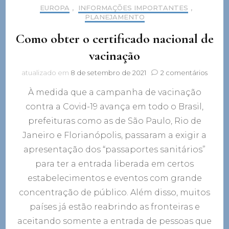
EUROPA
,
INFORMAÇÕES IMPORTANTES
,
PLANEJAMENTO
Como obter o certificado nacional de
vacinação
em
atualizado em
8 de setembro de 2021
2 comentários
Como
À medida que a campanha de vacinação
obter
o
contra a Covid-19 avança em todo o Brasil,
certif
prefeituras como as de São Paulo, Rio de
nacion
de
Janeiro e Florianópolis, passaram a exigir a
vacin
apresentação dos “passaportes sanitários”
para ter a entrada liberada em certos
estabelecimentos e eventos com grande
concentração de público. Além disso, muitos
países já estão reabrindo as fronteiras e
aceitando somente a entrada de pessoas que