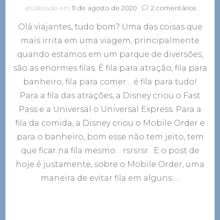
em
atualizado em
11 de agosto de 2020
2 comentários
Mobile
Olá viajantes, tudo bom? Uma das coisas que
Order:
uma
mais irrita em uma viagem, principalmente
maneir
quando estamos em um parque de diversões,
de
evitar
são as enormes filas. É fila para atração, fila para
fila
banheiro, fila para comer… é fila para tudo!
nos
Para a fila das atrações, a Disney criou o Fast
restaur
da
Pass e a Universal o Universal Express. Para a
Disney
fila da comida, a Disney criou o Mobile Order e
para o banheiro, bom esse não tem jeito, tem
que ficar na fila mesmo… rsrsrsr. E o post de
hoje é justamente, sobre o Mobile Order, uma
maneira de evitar fila em alguns …