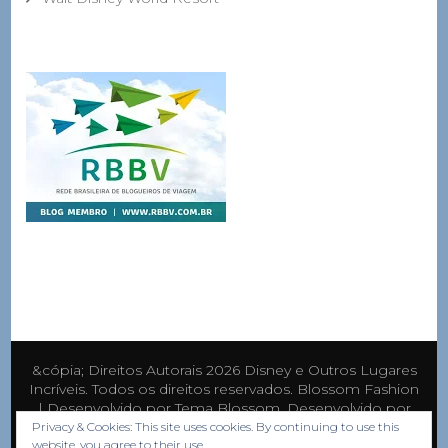
&cópia; Direitos Autorais 2026
Disney e Outros Lugares
Incríveis
. Todos os direitos reservados.
Blossom Fashion
| Desenvolvido por
Tema Blossom
. Desenvolvido por
WordPress
.
Privacy & Cookies: This site uses cookies. By continuing to use this
website, you agree to their use.