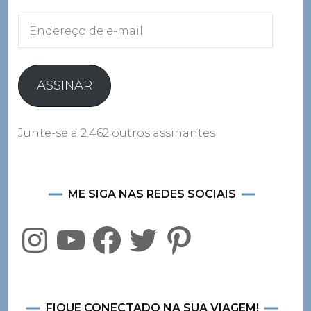
Endereço
de
e-
mail
ASSINAR
Junte-se a 2.462 outros assinantes
ME SIGA NAS REDES SOCIAIS
Instagram
YouTube
Facebook
Twitter
Pinterest
FIQUE CONECTADO NA SUA VIAGEM!