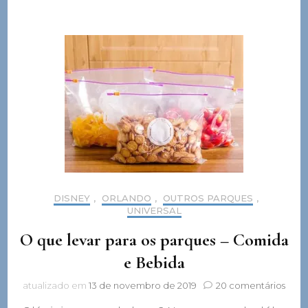
DISNEY
,
ORLANDO
,
OUTROS PARQUES
,
UNIVERSAL
O que levar para os parques – Comida
e Bebida
em
atualizado em
13 de novembro de 2019
20 comentários
O