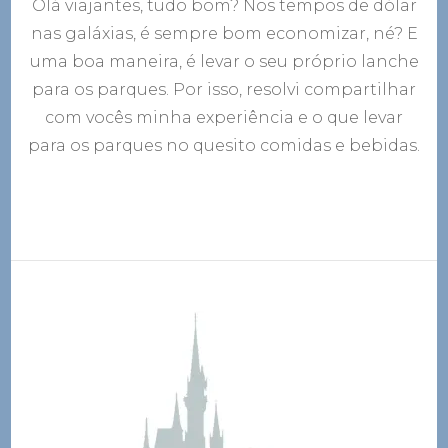
Olá viajantes, tudo bom? Nos tempos de dólar
que
levar
nas galáxias, é sempre bom economizar, né? E
para
uma boa maneira, é levar o seu próprio lanche
os
parq
para os parques. Por isso, resolvi compartilhar
–
com vocês minha experiência e o que levar
Com
para os parques no quesito comidas e bebidas.
e
Bebi