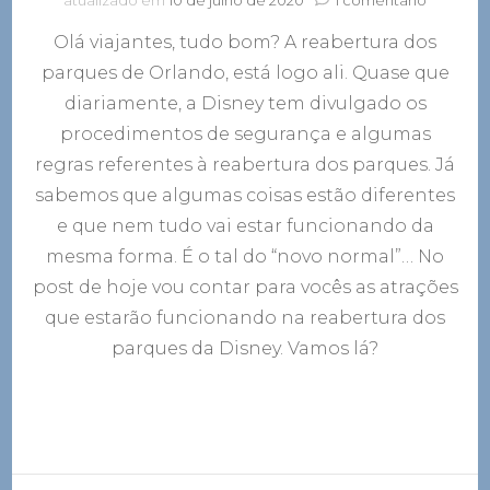
Confira
Olá viajantes, tudo bom? A reabertura dos
todas
as
parques de Orlando, está logo ali. Quase que
atrações
diariamente, a Disney tem divulgado os
que
estarão
procedimentos de segurança e algumas
funcion
regras referentes à reabertura dos parques. Já
na
sabemos que algumas coisas estão diferentes
reabertu
dos
e que nem tudo vai estar funcionando da
parques
mesma forma. É o tal do “novo normal”… No
da
Disney
post de hoje vou contar para vocês as atrações
que estarão funcionando na reabertura dos
parques da Disney. Vamos lá?