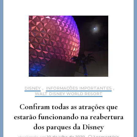
DISNEY
,
INFORMAÇÕES IMPORTANTES
,
WALT DISNEY WORLD RESORT
Confiram todas as atrações que
estarão funcionando na reabertura
dos parques da Disney
em
atualizado em
10 de julho de 2020
1 comentário