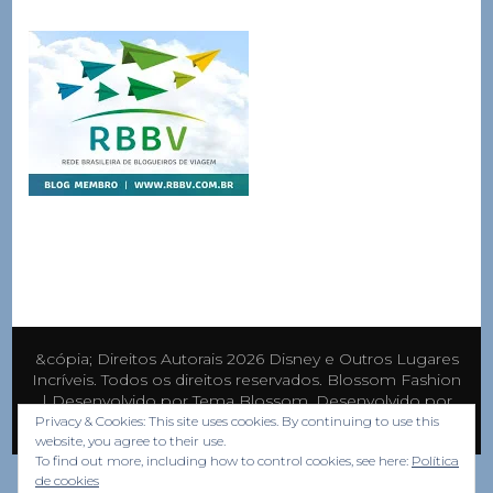
&cópia; Direitos Autorais 2026
Disney e Outros Lugares
Incríveis
. Todos os direitos reservados.
Blossom Fashion
| Desenvolvido por
Tema Blossom
. Desenvolvido por
WordPress
.
Privacy & Cookies: This site uses cookies. By continuing to use this
website, you agree to their use.
To find out more, including how to control cookies, see here:
Política
de cookies