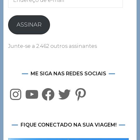
de
e-
mail
ASSINAR
Junte-se a 2.462 outros assinantes
ME SIGA NAS REDES SOCIAIS
Instagram
YouTube
Facebook
Twitter
Pinterest
FIQUE CONECTADO NA SUA VIAGEM!