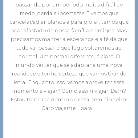
e
passando por um período muito difícil de
séries
medo, perda e incertezas. Tivemos que
para
se
cancelar/adiar planos e para piorar, temos que
inspirar
ficar afastado da nossa família e amigos. Mas
e
precisamos manter a esperança e a fé de que
viajar
pelo
tudo vai passar e que logo voltaremos ao
mundo
normal. Um normal diferente, é claro. O
sem
sair
mundo vai ter que se adaptar a uma nova
de
realidade e tenho certeza que vamos tirar de
casa
letra! Enquanto isso, vamos aproveitar esse
momento e viajar? Como assim viajar, Dani?
Estou trancada dentro de casa, sem dinheiro!
Caro viajante… para …