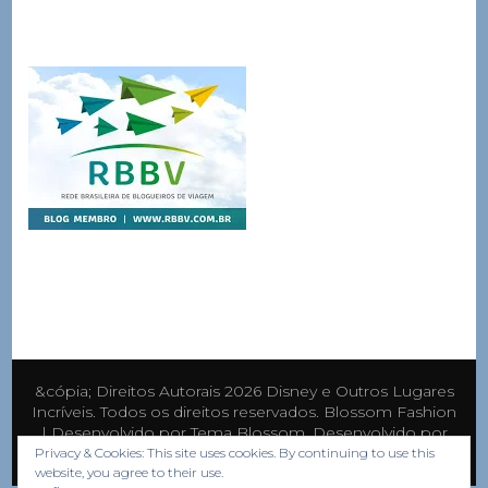
&cópia; Direitos Autorais 2026
Disney e Outros Lugares
Incríveis
. Todos os direitos reservados.
Blossom Fashion
| Desenvolvido por
Tema Blossom
. Desenvolvido por
WordPress
.
Privacy & Cookies: This site uses cookies. By continuing to use this
website, you agree to their use.