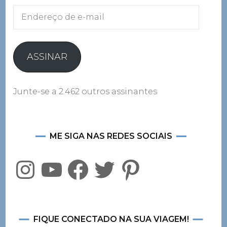
Endereço
de
e-
mail
ASSINAR
Junte-se a 2.462 outros assinantes
ME SIGA NAS REDES SOCIAIS
Instagram
YouTube
Facebook
Twitter
Pinterest
FIQUE CONECTADO NA SUA VIAGEM!