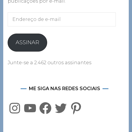
publicações por e-mail.
Endereço
de
e-
mail
ASSINAR
Junte-se a 2.462 outros assinantes
ME SIGA NAS REDES SOCIAIS
Instagram
YouTube
Facebook
Twitter
Pinterest