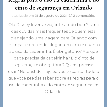
cinto de segurança em Orlando
em
atualizado em
25 de agosto de 2021
2 comentários
Regras
Olá Disney lovers e viajantes, tudo bom? Uma
para
o
das dúvidas mais frequentes de quem está
uso
planejando uma viagem para Orlando com
da
cadeiri
crianças e pretende alugar um carro é quanto
e
ao uso da cadeirinha. É obrigatório? Até que
do
idade precisa da cadeirinha? E o cinto de
cinto
de
segurança é obrigatório? Quem precisa
segura
usar? No post de hoje eu vou te contar tudo o
em
Orland
que você precisa saber sobre as regras para o
uso da cadeirinha e do cinto de segurança em
Orlando.