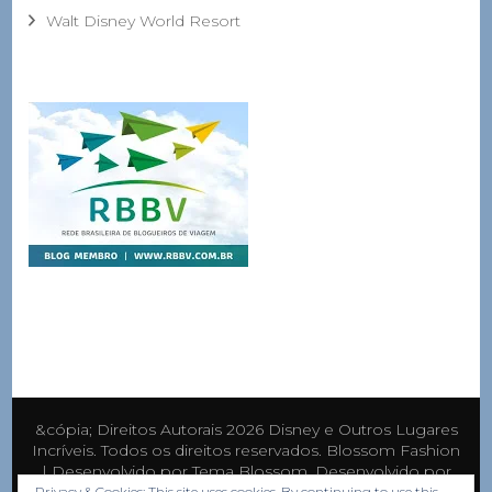
Walt Disney World Resort
&cópia; Direitos Autorais 2026
Disney e Outros Lugares
Incríveis
. Todos os direitos reservados.
Blossom Fashion
| Desenvolvido por
Tema Blossom
. Desenvolvido por
WordPress
.
Privacy & Cookies: This site uses cookies. By continuing to use this