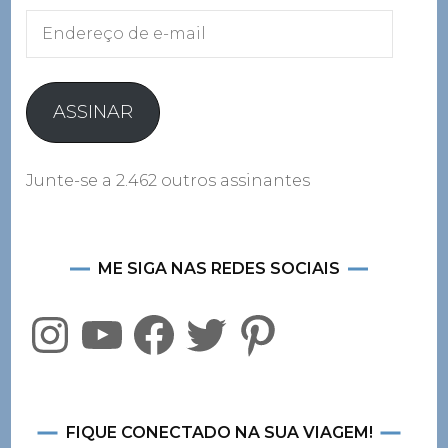
Endereço
de
e-
mail
ASSINAR
Junte-se a 2.462 outros assinantes
ME SIGA NAS REDES SOCIAIS
Instagram
YouTube
Facebook
Twitter
Pinterest
FIQUE CONECTADO NA SUA VIAGEM!