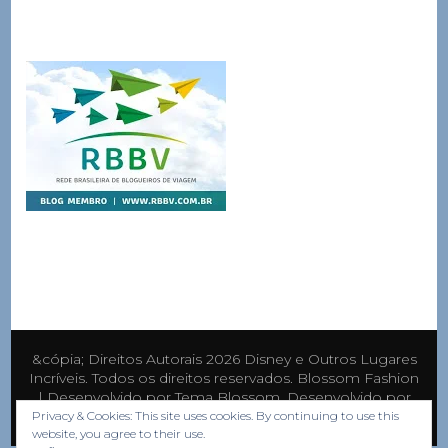
&cópia; Direitos Autorais 2026
Disney e Outros Lugares
Incríveis
. Todos os direitos reservados.
Blossom Fashion
| Desenvolvido por
Tema Blossom
. Desenvolvido por
WordPress
.
Privacy & Cookies: This site uses cookies. By continuing to use this
website, you agree to their use.