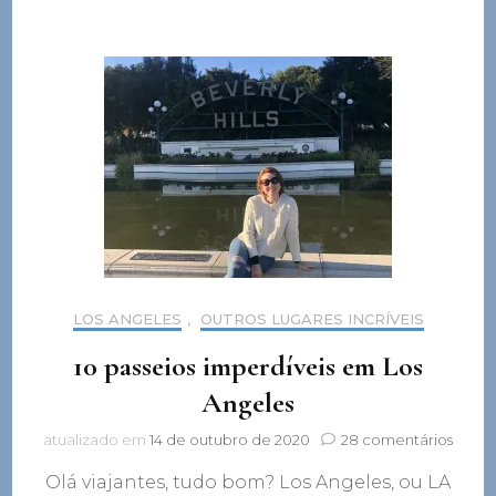
LOS ANGELES
,
OUTROS LUGARES INCRÍVEIS
10 passeios imperdíveis em Los
Angeles
em
atualizado em
14 de outubro de 2020
28 comentários
10
Olá viajantes, tudo bom? Los Angeles, ou LA
passei