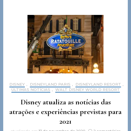
DISNEY
,
DISNEYLAND PARIS
,
DISNEYLAND RESORT
,
ÚLTIMAS NOTÍCIAS
,
WALT DISNEY WORLD RESORT
Disney atualiza as notícias das
atrações e experiências previstas para
2021
em
atualizado em
17 de novembro de 2020
2 comentários