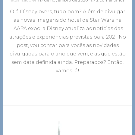
Disne
Olá Disneylovers, tudo bom? Além de divulgar
atual
as
as novas imagens do hotel de Star Wars na
notíci
IAAPA expo, a Disney atualiza as notícias das
das
atraç
atrações e experiências previstas para 2021. No
e
post, vou contar para vocês as novidades
exper
divulgadas para o ano que vem, e as que estão
previ
para
sem data definida ainda. Preparados? Então,
2021
vamos lá!