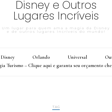
Disney e Outros
Lugares Incríveis
Um lugar para quem ama a magia da Disney
e de outros lugares Incríveis do mundo!
Disney
Orlando
Universal
Out
ia Turismo – Clique aqui e garanta seu orçamento che
TAG