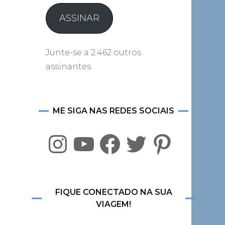
e-
mail
ASSINAR
Junte-se a 2.462 outros
assinantes
ME SIGA NAS REDES SOCIAIS
Instagram
YouTube
Facebook
Twitter
Pinterest
FIQUE CONECTADO NA SUA
VIAGEM!