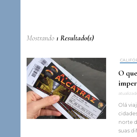
Mostrando
1 Resultado(s)
CALIFÓ
O que
imper
atualiza
Olá via
cidade
norte d
suas d