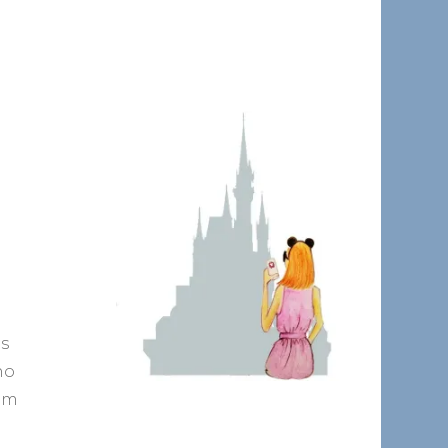
as
no
com