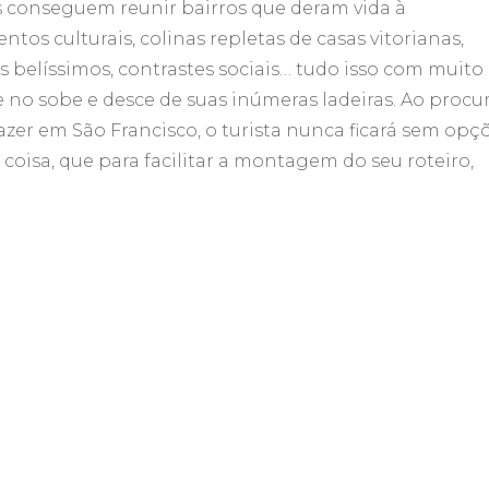
s conseguem reunir bairros que deram vida à
Passeios
tos culturais, colinas repletas de casas vitorianas,
imperdíveis
 belíssimos, contrastes sociais… tudo isso com muito
no sobe e desce de suas inúmeras ladeiras. Ao procu
azer em São Francisco, o turista nunca ficará sem opçõ
 coisa, que para facilitar a montagem do seu roteiro,