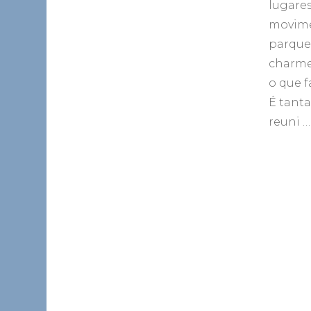
lugare
movimen
parques
charme 
o que f
É tanta
reuni …