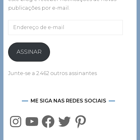
publicações por e-mail.
Endereço
de
e-
mail
ASSINAR
Junte-se a 2.462 outros assinantes
ME SIGA NAS REDES SOCIAIS
Instagram
YouTube
Facebook
Twitter
Pinterest