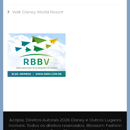
Walt Disney World Resort
&cópia; Direitos Autorais 2026
Disney e Outros Lugares
Incríveis
. Todos os direitos reservados.
Blossom Fashion