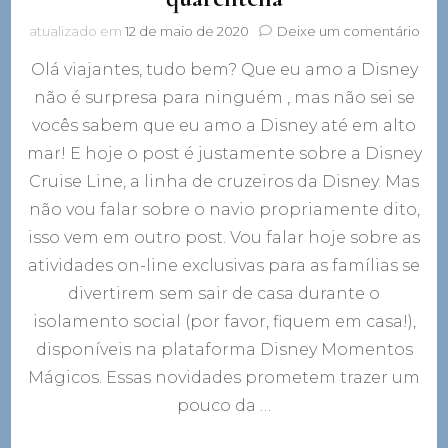
em
atualizado em
12 de maio de 2020
Deixe um comentário
Disn
Olá viajantes, tudo bem? Que eu amo a Disney
Crui
lanç
não é surpresa para ninguém , mas não sei se
ativ
vocês sabem que eu amo a Disney até em alto
on-
line
mar! E hoje o post é justamente sobre a Disney
par
Cruise Line, a linha de cruzeiros da Disney. Mas
traz
não vou falar sobre o navio propriamente dito,
mais
mag
isso vem em outro post. Vou falar hoje sobre as
par
atividades on-line exclusivas para as famílias se
a
sua
divertirem sem sair de casa durante o
qua
isolamento social (por favor, fiquem em casa!),
disponíveis na plataforma Disney Momentos
Mágicos. Essas novidades prometem trazer um
pouco da …