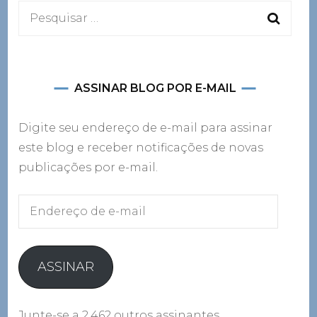
Pesquisar
por:
ASSINAR BLOG POR E-MAIL
Digite seu endereço de e-mail para assinar
este blog e receber notificações de novas
publicações por e-mail.
Endereço
de
e-
mail
ASSINAR
Junte-se a 2.462 outros assinantes