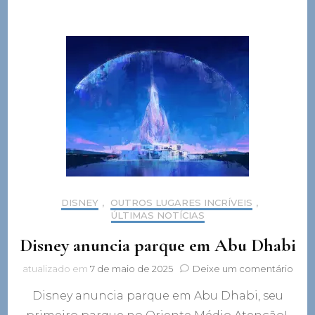
DISNEY
,
OUTROS LUGARES INCRÍVEIS
,
ÚLTIMAS NOTÍCIAS
Disney anuncia parque em Abu Dhabi
em
atualizado em
7 de maio de 2025
Deixe um comentário
Disn
Disney anuncia parque em Abu Dhabi, seu
anun
parq