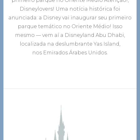
primeiro parque no Oriente Médio Atenção!,
em
Disneylovers! Uma notícia histórica foi
Abu
Dhab
anunciada: a Disney vai inaugurar seu primeiro
parque temático no Oriente Médio! Isso
mesmo — vem aí a Disneyland Abu Dhabi,
localizada na deslumbrante Yas Island,
nos Emirados Árabes Unidos.