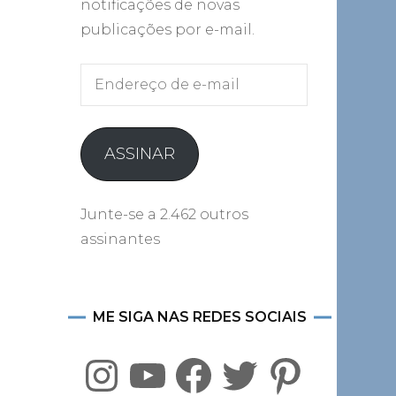
notificações de novas
publicações por e-mail.
Endereço
de
e-
mail
ASSINAR
Junte-se a 2.462 outros
assinantes
ME SIGA NAS REDES SOCIAIS
Instagram
YouTube
Facebook
Twitter
Pinterest