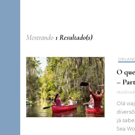
Mostrando
1 Resultado(s)
ORLAN
O que
– Part
atualiza
Olá via
divers
já sabe
Sea Wor