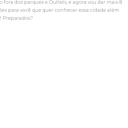
 fora dos parques e Outlets, e agora vou dar mais 8
parques
ões para você que quer conhecer essa cidade além
e
Outlets
! Preparados?
–
Parte
2