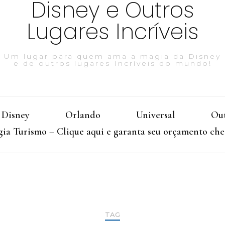
Disney e Outros
Lugares Incríveis
Um lugar para quem ama a magia da Disney
e de outros lugares Incríveis do mundo!
Disney
Orlando
Universal
Out
ia Turismo – Clique aqui e garanta seu orçamento che
TAG