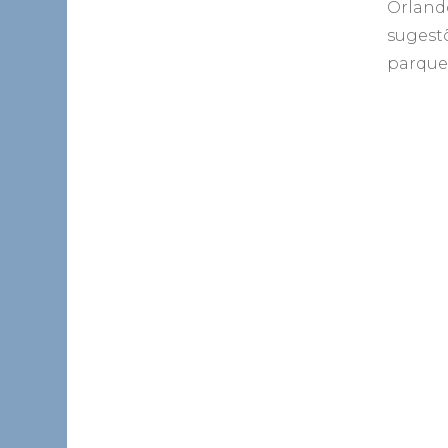
Orlando
sugest
parque