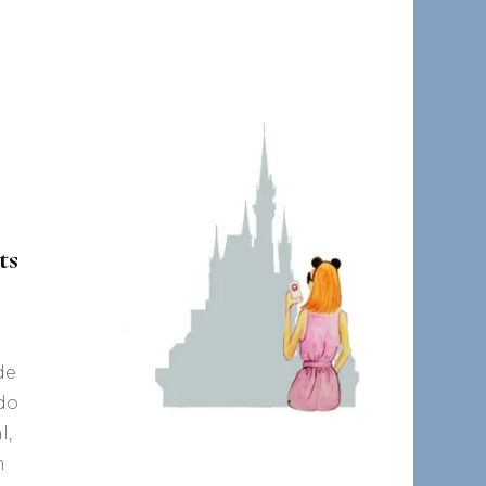
ts
de
do
l,
m