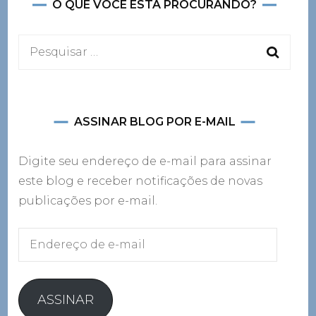
O QUE VOCÊ ESTÁ PROCURANDO?
Pesquisar
por:
ASSINAR BLOG POR E-MAIL
Digite seu endereço de e-mail para assinar
este blog e receber notificações de novas
publicações por e-mail.
Endereço
de
e-
mail
ASSINAR