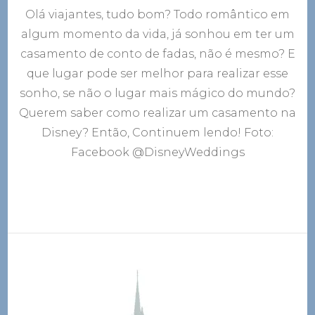
Casam
Olá viajantes, tudo bom? Todo romântico em
na
Disney
algum momento da vida, já sonhou em ter um
–
casamento de conto de fadas, não é mesmo? E
Um
verda
que lugar pode ser melhor para realizar esse
casam
sonho, se não o lugar mais mágico do mundo?
de
Querem saber como realizar um casamento na
conto
de
Disney? Então, Continuem lendo! Foto:
fadas
Facebook @DisneyWeddings