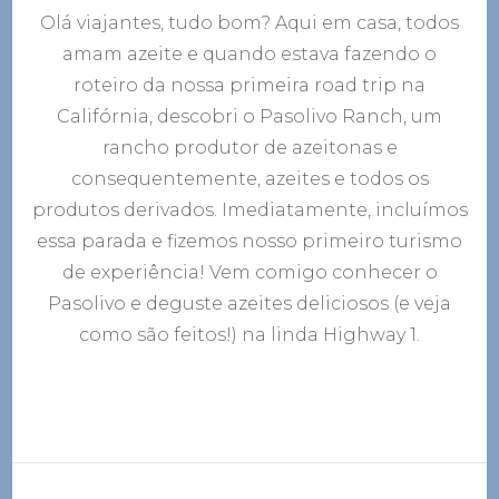
Pasoliv
Olá viajantes, tudo bom? Aqui em casa, todos
Degust
azeites
amam azeite e quando estava fazendo o
delicio
roteiro da nossa primeira road trip na
(e
veja
Califórnia, descobri o Pasolivo Ranch, um
como
rancho produtor de azeitonas e
são
consequentemente, azeites e todos os
feitos!)
na
produtos derivados. Imediatamente, incluímos
linda
essa parada e fizemos nosso primeiro turismo
Highwa
1
de experiência! Vem comigo conhecer o
Pasolivo e deguste azeites deliciosos (e veja
como são feitos!) na linda Highway 1.