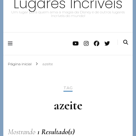
Lugares Incríveis
Um lugar para quem ama a magia da Disney e de outros lugares
Incríveis do mundo!
Página inicial
azeite
TAG
azeite
Mostrando
1 Resultado(s)