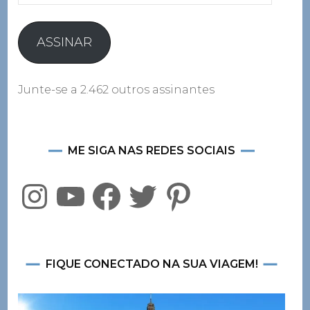
e-
mail
ASSINAR
Junte-se a 2.462 outros assinantes
ME SIGA NAS REDES SOCIAIS
Instagram
YouTube
Facebook
Twitter
Pinterest
FIQUE CONECTADO NA SUA VIAGEM!