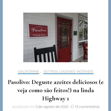
CALIFÓRNIA
,
OUTROS LUGARES INCRÍVEIS
Pasolivo: Deguste azeites deliciosos (e
veja como são feitos!) na linda
Highway 1
em
atualizado em
2 de agosto de 2020
13 comentários