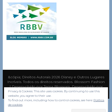
&cópia; Direitos Autorais 2026
Disney e Outros Lugares
Incríveis
. Todos os direitos reservados.
Blossom Fashion
| Desenvolvido por
Tema Blossom
. Desenvolvido por
WordPress
.
Privacy & Cookies: This site uses cookies. By continuing to use this
website, you agree to their use.
To find out more, including how to control cookies, see here:
Política
de cookies