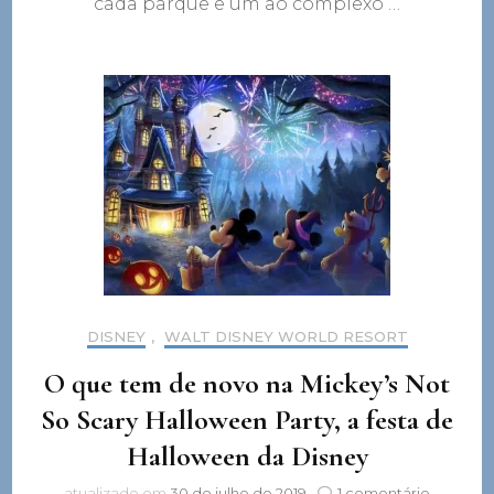
cada parque e um ao complexo …
DISNEY
,
WALT DISNEY WORLD RESORT
O que tem de novo na Mickey’s Not
So Scary Halloween Party, a festa de
Halloween da Disney
em
atualizado em
30 de julho de 2019
1 comentário