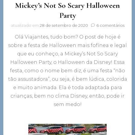
Mickey’s Not So Scary Halloween
Party
em
atualizado em
28 de setembro de 2020
6 comentários
Micke
Olá Viajantes, tudo bom? O post de hoje é
Not
So
sobre a festa de Halloween mais fofínea e legal
Scar
que eu conheço, a Mickey’s Not So Scary
Hall
Party
Halloween Party, o Halloween da Disney! Essa
festa, como o nome bem diz, é uma festa “não
tão assustadora”, ou seja, é bem lúdica, colorida
e muito animada. Ela é toda adaptada para
crianças, bem no clima Disney, então, pode ir
sem medo!