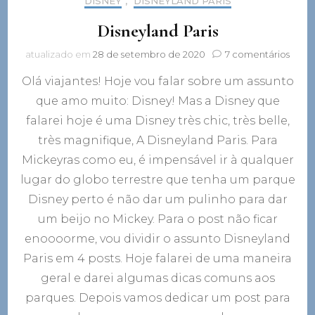
DISNEY
,
DISNEYLAND PARIS
Disneyland Paris
em
atualizado em
28 de setembro de 2020
7 comentários
Disne
Olá viajantes! Hoje vou falar sobre um assunto
Paris
que amo muito: Disney! Mas a Disney que
falarei hoje é uma Disney très chic, très belle,
très magnifique, A Disneyland Paris. Para
Mickeyras como eu, é impensável ir à qualquer
lugar do globo terrestre que tenha um parque
Disney perto é não dar um pulinho para dar
um beijo no Mickey. Para o post não ficar
enoooorme, vou dividir o assunto Disneyland
Paris em 4 posts. Hoje falarei de uma maneira
geral e darei algumas dicas comuns aos
parques. Depois vamos dedicar um post para