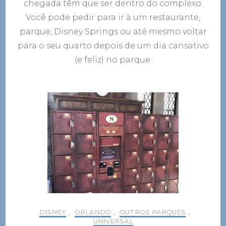
chegada têm que ser dentro do complexo.
Você pode pedir para ir à um restaurante,
parque, Disney Springs ou até mesmo voltar
para o seu quarto depois de um dia cansativo
(e feliz) no parque.
DISNEY
,
ORLANDO
,
OUTROS PARQUES
,
UNIVERSAL