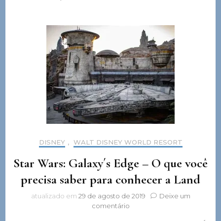
DISNEY
,
WALT DISNEY WORLD RESORT
Star Wars: Galaxy´s Edge – O que você
precisa saber para conhecer a Land
atualizado em
29 de agosto de 2019
Deixe um
em
comentário
Star