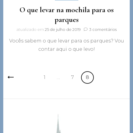
O que levar na mochila para os
parques
em
atualizado em
25 de julho de 2019
3 comentários
O
Vocês sabem o que levar para os parques? Vou
que
levar
contar aqui o que levo!
na
mochila
para
os
Navegação
Página
Página
Página
parques
1
…
7
8
por
posts