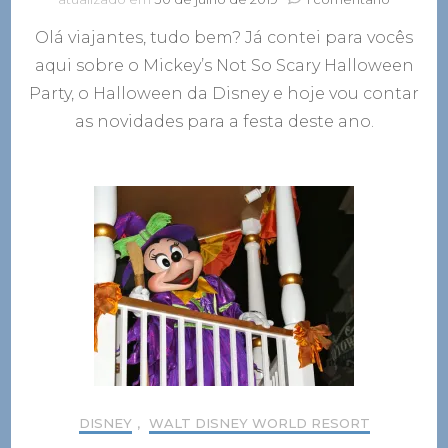
O
Olá viajantes, tudo bem? Já contei para vocês
que
tem
aqui sobre o Mickey’s Not So Scary Halloween
de
Party, o Halloween da Disney e hoje vou contar
novo
na
as novidades para a festa deste ano.
Mickey’s
Not
So
Scary
Hallowe
Party,
a
festa
de
Hallowe
da
Disney
DISNEY
,
WALT DISNEY WORLD RESORT